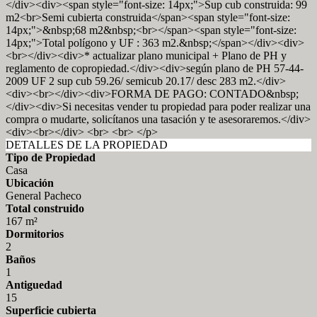
</div><div><span style="font-size: 14px;">Sup cub construida: 99
m2<br>Semi cubierta construida</span><span style="font-size:
14px;">&nbsp;68 m2&nbsp;<br></span><span style="font-size:
14px;">Total polígono y UF : 363 m2.&nbsp;</span></div><div>
<br></div><div>* actualizar plano municipal + Plano de PH y
reglamento de copropiedad.</div><div>según plano de PH 57-44-
2009 UF 2 sup cub 59.26/ semicub 20.17/ desc 283 m2.</div>
<div><br></div><div>FORMA DE PAGO: CONTADO&nbsp;
</div><div>Si necesitas vender tu propiedad para poder realizar una
compra o mudarte, solicítanos una tasación y te asesoraremos.</div>
<div><br></div> <br> <br> </p>
DETALLES DE LA PROPIEDAD
Tipo de Propiedad
Casa
Ubicación
General Pacheco
Total construido
167 m²
Dormitorios
2
Baños
1
Antiguedad
15
Superficie cubierta