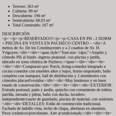
Terreno: 363 m²
Cubierta: 99 m²
Descubierta: 196 m²
Semicubierta: 68.03 m²
Total Construido: 167 m²
DESCRIPCIÓN
<p> </p><p>RESERVADO!!!</p><p>CASA EN PH - 2 DORM
+ PISCINA EN VENTA EN PACHECO CENTRO – <div>A
metros de Av. De los Constituyentes y a 2 cuadras de Av. H.
Yrigoyen.</div><div><span style="font-size: 14px;">Amplio y
cómodo PH al fondo -ingreso peatonal- con piscina y jardín,
ubicado en zona céntrica de Pacheco.</span></div><div><br>
</div><div>Compuesto por: Porch, living-comedor integrado a
cocina comedor con muebles altos y bajos, horno empotrado, baño
completo con mampara, hall de distribución y 2 dormitorios con
cómodos placard/vestidor.</div><div>Muy luminoso y en buen
estado de conservación.</div><div><br></div><div>EXTERIOR:
Entrada peatonal, patio y jardín, quincho con cerramiento de toldos,
parrilla, mesada y pileta, baño con ducha, lavadero
independiente/cuarto de guardado, piscina de material, con solárium.
</div><div>DETALLES: Estilo de construcción tradicional.
Fachada de ladrillo vista, techo de chapa, aberturas en aluminio.
Pisos cerámicos/porcelanato. Aire acondicionado.</div><div><br>