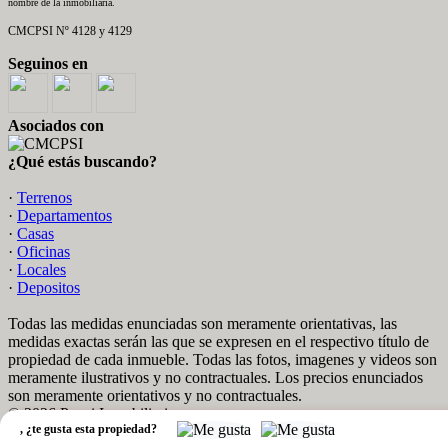
nombre de la inmobiliaria.
CMCPSI Nº 4128 y 4129
Seguinos en
Asociados con
¿Qué estás buscando?
·
Terrenos
·
Departamentos
·
Casas
·
Oficinas
·
Locales
·
Depositos
Todas las medidas enunciadas son meramente orientativas, las
medidas exactas serán las que se expresen en el respectivo título de
propiedad de cada inmueble. Todas las fotos, imagenes y videos son
meramente ilustrativos y no contractuales. Los precios enunciados
son meramente orientativos y no contractuales.
© 2026 Pozzi Inmobiliaria.
,
¿te gusta esta propiedad?
Software Inmobiliario - Tokko Broker