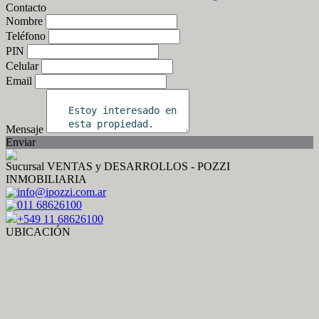
Contacto
Nombre
Teléfono
PIN
Celular
Email
Mensaje
Enviar
Sucursal VENTAS y DESARROLLOS - POZZI
INMOBILIARIA
info@ipozzi.com.ar
011 68626100
+549 11 68626100
UBICACIÓN