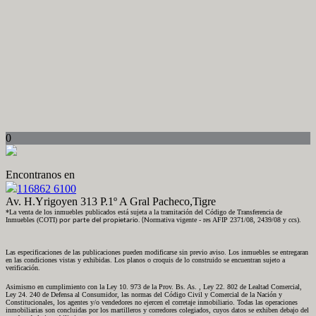
0
Encontranos en
116862 6100
Av. H.Yrigoyen 313 P.1º A Gral Pacheco,Tigre
*La venta de los inmuebles publicados está sujeta a la tramitación del Código de Transferencia de
Inmuebles (COTI)
ormativa vigente - res AFIP 2371/08, 2439/08 y ccs)
.
por parte del propietario. (N
Las especificaciones de las publicaciones pueden modificarse sin previo aviso. Los inmuebles se entregaran
en las condiciones vistas y exhibidas. Los planos o croquis de lo construido se encuentran sujeto a
verificación.
Asimismo en cumplimiento con la Ley 10. 973 de la Prov. Bs. As. , Ley 22. 802 de Lealtad Comercial,
Ley 24. 240 de Defensa al Consumidor, las normas del Código Civil y Comercial de la Nación y
Constitucionales, los agentes y/o vendedores no ejercen el corretaje inmobiliario. Todas las operaciones
inmobiliarias son concluidas por los martilleros y corredores colegiados, cuyos datos se exhiben debajo del