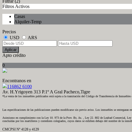
Filtrar
(2)
Filtros Activos
Casas
Alquiler-Temp
Precios
USD
ARS
Aplicar
Apto crédito
0
Encontranos en
116862 6100
Av. H.Yrigoyen 313 P.1º A Gral Pacheco,Tigre
*La venta de los inmuebles publicados está sujeta a la tramitación del Código de Transferencia de Inmueble
Las especificaciones de las publicaciones pueden modificarse sin previo aviso. Los inmuebles se entregaran en
Asimismo en cumplimiento con la Ley 10. 973 de la Prov. Bs. As. , Ley 22. 802 de Lealtad Comercial, Ley 24
concluidas por los martilleros y corredores colegiados, cuyos datos se exhiben debajo del nombre de la inmobi
CMCPSI Nº 4128 y 4129