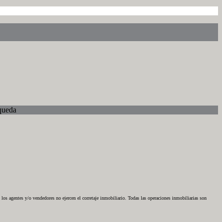
queda
 agentes y/o vendedores no ejercen el corretaje inmobiliario. Todas las operaciones inmobiliarias son