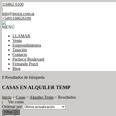
116862 6100
|
info@ipozzi.com.ar
+5491168626100
MENÚ
LLAMAR
Venta
Emprendimientos
Tasación
Contacto
Pacheco Boulevard
Fernando Pozzi
Blog
0 Resultados de búsqueda
CASAS EN ALQUILER TEMP
Inicio
>
Casas
>
Alquiler-Temp
> Resultados
| Ver como
Ordenar por
Filtrar
(2)