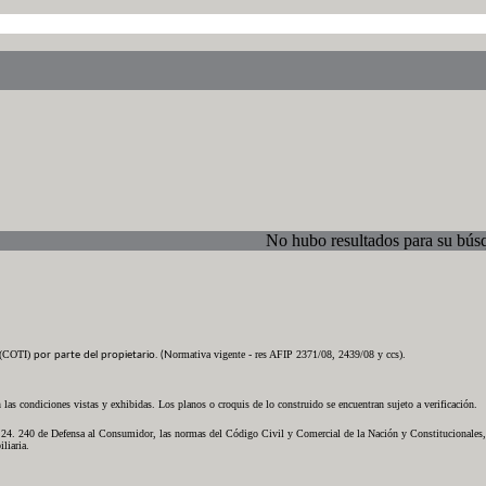
No hubo resultados para su bús
s (COTI)
ormativa vigente - res AFIP 2371/08, 2439/08 y ccs)
.
por parte del propietario. (N
 las condiciones vistas y exhibidas. Los planos o croquis de lo construido se encuentran sujeto a verificación.
. 240 de Defensa al Consumidor, las normas del Código Civil y Comercial de la Nación y Constitucionales, los
liaria.